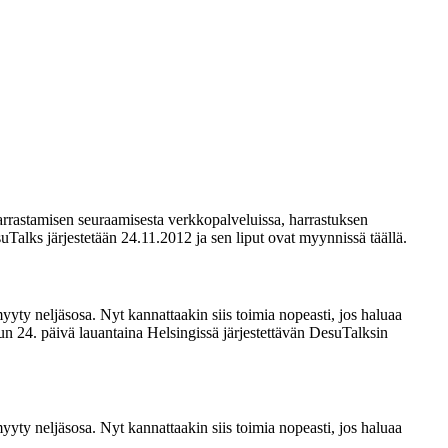
rrastamisen seuraamisesta verkkopalveluissa, harrastuksen
Talks järjestetään 24.11.2012 ja sen liput ovat myynnissä täällä.
ty neljäsosa. Nyt kannattaakin siis toimia nopeasti, jos haluaa
24. päivä lauantaina Helsingissä järjestettävän DesuTalksin
ty neljäsosa. Nyt kannattaakin siis toimia nopeasti, jos haluaa