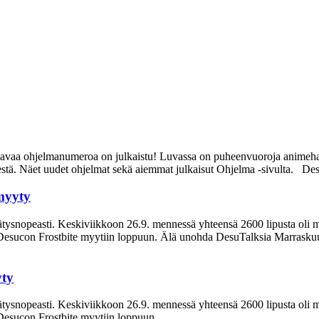
uraavaa ohjelmanumeroa on julkaistu! Luvassa on puheenvuoroja animeha
stä. Näet uudet ohjelmat sekä aiemmat julkaisut Ohjelma -sivulta. Desu
 myyty
ysnopeasti. Keskiviikkoon 26.9. mennessä yhteensä 2600 lipusta oli myy
Desucon Frostbite myytiin loppuun. Älä unohda DesuTalksia Marraskuun 
yty
ysnopeasti. Keskiviikkoon 26.9. mennessä yhteensä 2600 lipusta oli myy
Desucon Frostbite myytiin loppuun.