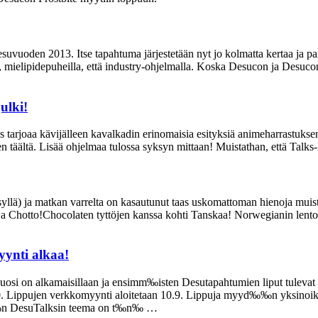
vuoden 2013. Itse tapahtuma järjestetään nyt jo kolmatta kertaa ja pai
mielipidepuheilla, että industry-ohjelmalla. Koska Desucon ja Desucon 
ulki!
s tarjoaa kävijälleen kavalkadin erinomaisia esityksiä animeharrastukse
täältä. Lisää ohjelmaa tulossa syksyn mittaan! Muistathan, että Talks
llä) ja matkan varrelta on kasautunut taas uskomattoman hienoja muisto
Chotto!Chocolaten tyttöjen kanssa kohti Tanskaa! Norwegianin lento 
yynti alkaa!
uosi on alkamaisillaan ja ensimm‰isten Desutapahtumien liput tuleva
0. Lippujen verkkomyynti aloitetaan 10.9. Lippuja myyd‰‰n yksinoik
‰v‰n DesuTalksin teema on t‰n‰ …