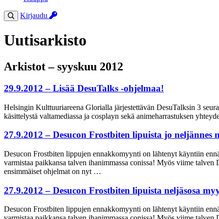
Kirjaudu
Uutisarkisto
Arkistot – syyskuu 2012
29.9.2012 – Lisää DesuTalks -ohjelmaa!
Helsingin Kulttuuriareena Glorialla järjestettävän DesuTalksin 3 se
käsittelystä valtamediassa ja cosplayn sekä animeharrastuksen yhteyde
27.9.2012 – Desucon Frostbiten lipuista jo neljännes
Desucon Frostbiten lippujen ennakkomyynti on lähtenyt käyntiin ennät
varmistaa paikkansa talven ihanimmassa conissa! Myös viime talven 
ensimmäiset ohjelmat on nyt …
27.9.2012 – Desucon Frostbiten lipuista neljäsosa my
Desucon Frostbiten lippujen ennakkomyynti on lähtenyt käyntiin ennät
varmistaa paikkansa talven ihanimmassa conissa! Myös viime talven 