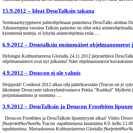
15.9.2012 – Ideat DesuTalksin takana
Seminaarityyppiseen puheohjelmaan painottava DesuTalks aloittaa Desu
Aikaisempina vuosina Talksin painotus on ollut sekä animeohjelmalla, 
kymmeniä tunteja, ei lyhyitä animeohjelmia enää …
6.9.2012 – Desutalksin ensimmäiset ohjelmanumerot j
Helsingin Kulttuuriareena Glorialla 24.11.2012 järjestettävä DesuTalk
ohjelmanumerot ovat nyt julkaistu! Näet ohjelmanumerot kuvauksineen 
4.9.2012 – Desucon ei ole valmis
Heippistä! Conikesä 2012 alkaa olla päätöksessään (Tracon on jo syksy
läksimme Desuconin sidosryhmävastaava Pekka "Rashkul" Myllerin ja 
perjantaiaamuna ja suuntana …
3.9.2012 – DesuTalksin ja Desucon Frostbiten lipunm
Desucon Frostbiten ja DesuTalksin lipunmyynti alkaa! Viides Desuv
j‰rjestett‰v‰ss‰ Tracon -tapahtumassa lauantaina 8.9. kello 12.0
tapahtumissa. Marraskuussa Kulttuuriareena Glorialla j‰rjestett