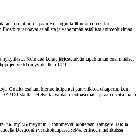
kkana on tuttuun tapaan Helsingin kulttuuriareena Gloria.
Frostbite tarjoavat asiallista ja vähemmän asiallista animeohjelmaa
n nykytilasta. Kolmatta kertaa järjestettävän tapahtuman ensimmäiset
-lippujen verkkomyynti alkaa 10.9.
ja. Omalta osaltani kiertue huipentui pari viikkoa takaperin, kun
DY3161 starttasi Helsinki-Vantaan lentoasemalta jo aamuseitsemältä
t t‰t‰ myˆt‰ myyntiin. Lipunmyynti aloitetaan Tampere-Talolla
eudella Desuconin verkkokaupassa sek‰ erikseen mainituissa