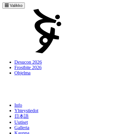
Valikko
Desucon 2026
Frostbite 2026
Ohjelma
Info
Yhteystiedot
日本語
Uutiset
Galleria
Kauppa