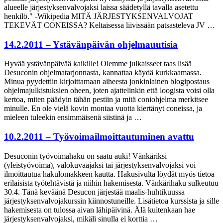
alueelle järjestyksenvalvojaksi laissa säädetyllä tavalla asetettu
henkilö." -Wikipedia MITÄ JÄRJESTYKSENVALVOJAT
TEKEVÄT CONEISSA? Keltaisessa liivissään patsasteleva JV …
14.2.2011 – Ystävänpäivän ohjelmauutisia
Hyvää ystävänpäivää kaikille! Olemme julkaisseet taas lisää
Desuconin ohjelmatarjonnasta, kannattaa käydä kurkkaamassa.
Minua pyydettiin kirjoittamaan aiheesta jonkinlainen blogipostaus
ohjelmajulkistuksien oheen, joten ajattelinkin että loogista voisi olla
kertoa, miten päädyin tähän pestiin ja mitä coniohjelma merkitsee
minulle. En ole vielä kovin montaa vuotta kiertänyt coneissa, ja
mieleen tuleekin ensimmäisenä siistinä ja …
10.2.2011 – Työvoimailmoittautuminen avattu
Desuconin työvoimahaku on saatu auki! Vänkäriksi
(yleistyövoima), valokuvaajaksi tai järjestyksenvalvojaksi voi
ilmoittautua hakulomakkeen kautta. Hakusivulta löydät myös tietoa
erilaisista työtehtävistä ja niihin hakemisesta. Vänkärihaku sulkeutuu
30.4. Tänä keväänä Desucon järjestää maalis-huhtikuussa
järjestyksenvalvojakurssin kiinnostuneille. Lisätietoa kurssista ja sille
hakemisesta on tulossa aivan lähipäivinä. Älä kuitenkaan hae
järjestyksenvalvojaksi, mikäli sinulla ei korttia …