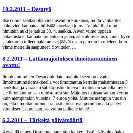
10.2.2011 – Desutyö
Itse coniin saattaa olla vielä useampi kuukausi, mutta vänkäriksi
haluavien kannattaa höristää korviaan jo nyt. Vänkärihaku on
nimittäin auki ja jatkuu 30. 4. saakka. Aivan viime tippaan
hakemista ei kannata kuitenkaan jättää, sillä aktiivisuus on aina hyve
ja aiemmin tulleet hakemukset jäävät usein paremmin mieleen kuin
viime metreillä saapuneet. Sovittelen …
8.2.2011 – Lattiamajoituksen ilmoittautuminen
avattu!
Ilmoittautuminen Desuconin lattiamajoitukseen on avattu.
Ilmoittautumislomakkeella voi ilmoittautua kerralla maksimissaan 5
henkilöä, ja varaajan sähköpostiin tuleva ilmoitus on samalla myös
tae ilmoittautumisen onnistumisesta. Majoitus maksaa saman verran
kuin aiempinakin vuosina, 7 euroa yöltä. Muutos aiempiin vuosiin
on, että ilmoittautuminen on osittain sitova: peruuttamatta jätetyt
varaukset laskutetaan, saavuitpa paikalle tai et! …
6.2.2011 – Tärkeitä päivämääriä
Keväällä ennen Desuconia tapahtuu kaikenlaista! Työvoimahaku,