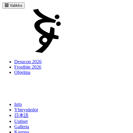
Valikko
Desucon 2026
Frostbite 2026
Ohjelma
Info
Yhteystiedot
日本語
Uutiset
Galleria
Kauppa