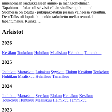
nimenomaan laadukkaaseen anime- ja mangaohjelmaan.
Tapahtuman fokus oli selvästi vähän virallisempi kuin mihin
Suomessa on totuttu - pukupakostakin jossain vaiheessa vitsailtiin.
DesuTalks oli lopulta kuitenkin tarkoitettu melko rennoksi
tapahtumaksi. Kuinka …
Arkistot
2026
Kesäkuu
Toukokuu
Huhtikuu
Maaliskuu
Helmikuu
Tammikuu
2025
Joulukuu
Marraskuu
Lokakuu
Syyskuu
Elokuu
Kesäkuu
Toukokuu
Huhtikuu
Maaliskuu
Helmikuu
Tammikuu
2024
Joulukuu
Marraskuu
Syyskuu
Elokuu
Heinäkuu
Kesäkuu
Toukokuu
Huhtikuu
Maaliskuu
Helmikuu
Tammikuu
2023