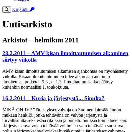
Kirjaudu
Uutisarkisto
Arkistot – helmikuu 2011
28.2.2011 – AMV-kisan ilmoittautumisen alkaminen
siirtyy viikolla
AMV-kisan ilmoittautumisen alkamisen ajankohtaa on myöhäistetty
viikolla. Kisaan ilmoittautuminen tulee alkamaan aiemmin
ilmoitetusta poiketen 9.3., ei 1.3. Ilmoittautumisaika päättyy
kuitenkin normaalisti 1. toukokuuta.
16.2.2011 – Kuria ja järjestystä... Sinulta?
MIKÄ ON JV? "Järjestyksenvalvoja on Suomen lainsäädännön
mukaan henkilö, jonka tehtävänä on valvoa järjestystä ja
turvallisuutta sekä estää rikoksia ja onnettomuuksia toimialueellaan.
Järjestyksenvalvojan tehtävää voi hoitaa vain tehtävään suostuva ja
poliisin järjestyksenvalvojaksi hyväksymä ja järjestyksenvalvonta-