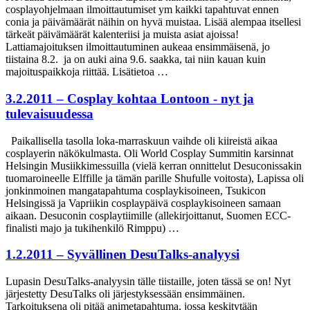
cosplayohjelmaan ilmoittautumiset ym kaikki tapahtuvat ennen
conia ja päivämäärät näihin on hyvä muistaa. Lisää alempaa itsellesi
tärkeät päivämäärät kalenteriisi ja muista asiat ajoissa!
Lattiamajoituksen ilmoittautuminen aukeaa ensimmäisenä, jo
tiistaina 8.2. ja on auki aina 9.6. saakka, tai niin kauan kuin
majoituspaikkoja riittää. Lisätietoa …
3.2.2011 – Cosplay kohtaa Lontoon - nyt ja
tulevaisuudessa
Paikallisella tasolla loka-marraskuun vaihde oli kiireistä aikaa
cosplayerin näkökulmasta. Oli World Cosplay Summitin karsinnat
Helsingin Musiikkimessuilla (vielä kerran onnittelut Desuconissakin
tuomaroineelle Elffille ja tämän parille Shufulle voitosta), Lapissa oli
jonkinmoinen mangatapahtuma cosplaykisoineen, Tsukicon
Helsingissä ja Vapriikin cosplaypäivä cosplaykisoineen samaan
aikaan. Desuconin cosplaytiimille (allekirjoittanut, Suomen ECC-
finalisti majo ja tukihenkilö Rimppu) …
1.2.2011 – Syvällinen DesuTalks-analyysi
Lupasin DesuTalks-analyysin tälle tiistaille, joten tässä se on! Nyt
järjestetty DesuTalks oli järjestyksessään ensimmäinen.
Tarkoituksena oli pitää animetapahtuma, jossa keskitytään