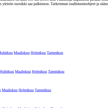
ös yleisön suosikki saa palkinnon. Tarkemmat osallistumisohjeet ja säännö
Huhtikuu
Maaliskuu
Helmikuu
Tammikuu
Huhtikuu
Maaliskuu
Helmikuu
Tammikuu
u
Maaliskuu
Helmikuu
Tammikuu