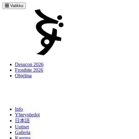
Valikko
Desucon 2026
Frostbite 2026
Ohjelma
Info
Yhteystiedot
日本語
Uutiset
Galleria
Kauppa