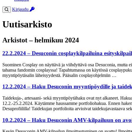
Kirjaudu
Uutisarkisto
Arkistot – helmikuu 2024
22.2.2024 – Desuconin cosplaykilpailuina esityskilpail
Suominen Cosplay on näyttävä ja viihdyttävä osa Desuconia, mutta ei sui
tahansa fandomin cosplayssa! Tapahtumassa on käytössä cosplaypukuhu
myyntipöytäsalin läheisyydestä. Pääsalin cosplayohjelmiin …
12.2.2024 – Haku Desuconin myyntipöydille ja taidek
Taidekuja-, artesaani- sekä myyntipöytähaku ovat nyt alkaneet. Hak
12.2.-25.2.2024. Käytämme haussamme portfoliohakua. Ennen hakemukse
Desuprofiililla! Taidekujan portfolioita arvioivat taidekujavastaava 
10.2.2024 – Haku Desuconin AMV-kilpailuun on avoin
Kesän Desuconin AMV-kilpailun ilmoittautuminen on avattu! Ilmoittautum