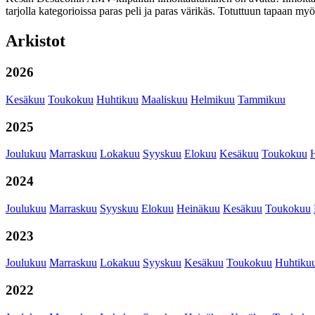
tarjolla kategorioissa paras peli ja paras värikäs. Totuttuun tapaan my
Arkistot
2026
Kesäkuu
Toukokuu
Huhtikuu
Maaliskuu
Helmikuu
Tammikuu
2025
Joulukuu
Marraskuu
Lokakuu
Syyskuu
Elokuu
Kesäkuu
Toukokuu
2024
Joulukuu
Marraskuu
Syyskuu
Elokuu
Heinäkuu
Kesäkuu
Toukokuu
2023
Joulukuu
Marraskuu
Lokakuu
Syyskuu
Kesäkuu
Toukokuu
Huhtiku
2022