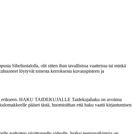
a Sibeliustalolla, olit sitten ihan tavallisissa vaatteissa tai minkä
huoneet löytyvät toisesta kerroksesta kuvauspisteen ja
uutisesta erikseen. HAKU TAIDEKUJALLE Taidekujahaku on avoinna
lomakkeelle pääset tästä, huomioithan että haku vaatii kirjautumisen
le parhaiten sijoittuneelle videolle, lisäksi teemapalkintoja on