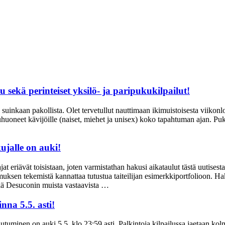
u sekä perinteiset yksilö- ja paripukukilpailut!
nkaan pakollista. Olet tervetullut nauttimaan ikimuistoisesta viikonlopust
oneet kävijöille (naiset, miehet ja unisex) koko tapahtuman ajan. Puku
ujalle on auki!
uajat eriävät toisistaan, joten varmistathan hakusi aikataulut tästä 
n tekemistä kannattaa tutustua taiteilijan esimerkkiportfolioon. Haku
sekä Desuconin muista vastaavista …
na 5.5. asti!
inen on auki 5.5. klo 23:59 asti. Palkintoja kilpailussa jaetaan kolmel