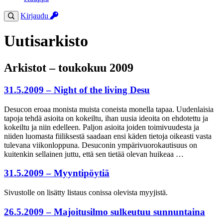
Kirjaudu
Uutisarkisto
Arkistot – toukokuu 2009
31.5.2009 – Night of the living Desu
Desucon eroaa monista muista coneista monella tapaa. Uudenlaisia
tapoja tehdä asioita on kokeiltu, ihan uusia ideoita on ehdotettu ja
kokeiltu ja niin edelleen. Paljon asioita joiden toimivuudesta ja
niiden luomasta fiiliksestä saadaan ensi käden tietoja oikeasti vasta
tulevana viikonloppuna. Desuconin ympärivuorokautisuus on
kuitenkin sellainen juttu, että sen tietää olevan huikeaa …
31.5.2009 – Myyntipöytiä
Sivustolle on lisätty listaus conissa olevista myyjistä.
26.5.2009 – Majoitusilmo sulkeutuu sunnuntaina