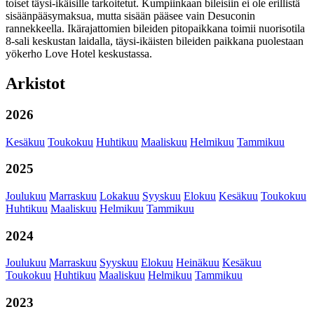
toiset täysi-ikäisille tarkoitetut. Kumpiinkaan bileisiin ei ole erillistä
sisäänpääsymaksua, mutta sisään pääsee vain Desuconin
rannekkeella. Ikärajattomien bileiden pitopaikkana toimii nuorisotila
8-sali keskustan laidalla, täysi-ikäisten bileiden paikkana puolestaan
yökerho Love Hotel keskustassa.
Arkistot
2026
Kesäkuu
Toukokuu
Huhtikuu
Maaliskuu
Helmikuu
Tammikuu
2025
Joulukuu
Marraskuu
Lokakuu
Syyskuu
Elokuu
Kesäkuu
Toukokuu
Huhtikuu
Maaliskuu
Helmikuu
Tammikuu
2024
Joulukuu
Marraskuu
Syyskuu
Elokuu
Heinäkuu
Kesäkuu
Toukokuu
Huhtikuu
Maaliskuu
Helmikuu
Tammikuu
2023