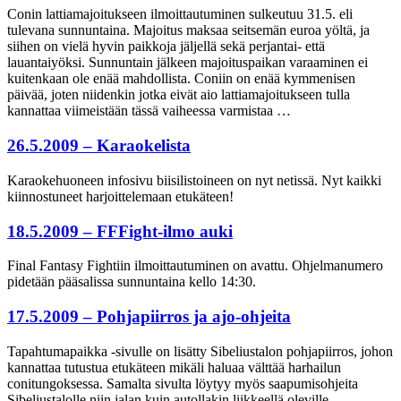
Conin lattiamajoitukseen ilmoittautuminen sulkeutuu 31.5. eli
tulevana sunnuntaina. Majoitus maksaa seitsemän euroa yöltä, ja
siihen on vielä hyvin paikkoja jäljellä sekä perjantai- että
lauantaiyöksi. Sunnuntain jälkeen majoituspaikan varaaminen ei
kuitenkaan ole enää mahdollista. Coniin on enää kymmenisen
päivää, joten niidenkin jotka eivät aio lattiamajoitukseen tulla
kannattaa viimeistään tässä vaiheessa varmistaa …
26.5.2009 – Karaokelista
Karaokehuoneen infosivu biisilistoineen on nyt netissä. Nyt kaikki
kiinnostuneet harjoittelemaan etukäteen!
18.5.2009 – FFFight-ilmo auki
Final Fantasy Fightiin ilmoittautuminen on avattu. Ohjelmanumero
pidetään pääsalissa sunnuntaina kello 14:30.
17.5.2009 – Pohjapiirros ja ajo-ohjeita
Tapahtumapaikka -sivulle on lisätty Sibeliustalon pohjapiirros, johon
kannattaa tutustua etukäteen mikäli haluaa välttää harhailun
conitungoksessa. Samalta sivulta löytyy myös saapumisohjeita
Sibeliustalolle niin jalan kuin autollakin liikkeellä oleville.