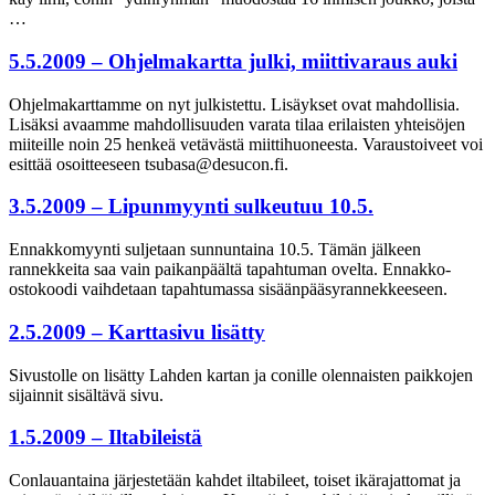
…
5.5.2009 – Ohjelmakartta julki, miittivaraus auki
Ohjelmakarttamme on nyt julkistettu. Lisäykset ovat mahdollisia.
Lisäksi avaamme mahdollisuuden varata tilaa erilaisten yhteisöjen
miiteille noin 25 henkeä vetävästä miittihuoneesta. Varaustoiveet voi
esittää osoitteeseen tsubasa@desucon.fi.
3.5.2009 – Lipunmyynti sulkeutuu 10.5.
Ennakkomyynti suljetaan sunnuntaina 10.5. Tämän jälkeen
rannekkeita saa vain paikanpäältä tapahtuman ovelta. Ennakko-
ostokoodi vaihdetaan tapahtumassa sisäänpääsyrannekkeeseen.
2.5.2009 – Karttasivu lisätty
Sivustolle on lisätty Lahden kartan ja conille olennaisten paikkojen
sijainnit sisältävä sivu.
1.5.2009 – Iltabileistä
Conlauantaina järjestetään kahdet iltabileet, toiset ikärajattomat ja