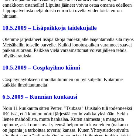
ennakkoon ostaneille! Lipuitta jääneet voivat ostaa omansa edelleen
Lippupalvelusta neljäntoista euron tai ovelta viidentoista euron
hintaan.
10.5.2009 – Lisäpaikkoja taidekujalle
Olemme järjestäneet lisäpaikkoja taidekujalle laajentamalla sitä myös
Metsähallin toiselle parvelle. Kaikki jonotuspaikan varanneet saavat
paikan suoraan. Paikkaa vielä varaamattomat voivat jälleen tehdä
pöytävarauksia.
10.5.2009 – Cosplayilmo kiinni
Cosplaynäytökseen ilmoittautuminen on nyt suljettu. Kiitämme
kaikkia ilmoittautuneita!
6.5.2009 – Kunnian kuukausi
Noin 11 kuukautta sitten Petteri "Tsubasa" Uusitalo tuli todenneeksi
IRCissä, että kunnon nörtti järjestää conin vaikka yksinään. Sekin
lienee mahdollista, mutta hankalaa. Kuten animesta ja mangasta
opimme, asiat onnistuvat yleensä helpommin kavereiden (nakama
on japania ja tarkoittaa toveria) kanssa. Kuten Yhteystiedot-sivulta
käy ilmi, conin "ydinryhmän" muodostaa 16 ihmisen joukko, joista