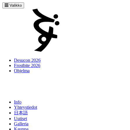
Valikko
Desucon 2026
Frostbite 2026
Ohjelma
Info
Yhteystiedot
日本語
Uutiset
Galleria
Kauppa