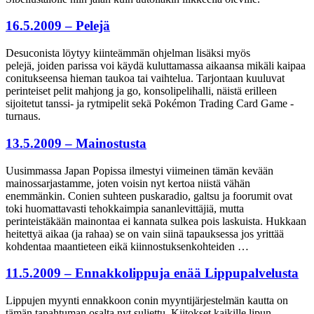
16.5.2009 – Pelejä
Desuconista löytyy kiinteämmän ohjelman lisäksi myös
pelejä, joiden parissa voi käydä kuluttamassa aikaansa mikäli kaipaa
conitukseensa hieman taukoa tai vaihtelua. Tarjontaan kuuluvat
perinteiset pelit mahjong ja go, konsolipelihalli, näistä erilleen
sijoitetut tanssi- ja rytmipelit sekä Pokémon Trading Card Game -
turnaus.
13.5.2009 – Mainostusta
Uusimmassa Japan Popissa ilmestyi viimeinen tämän kevään
mainossarjastamme, joten voisin nyt kertoa niistä vähän
enemmänkin. Conien suhteen puskaradio, galtsu ja foorumit ovat
toki huomattavasti tehokkaimpia sananlevittäjiä, mutta
perinteistäkään mainontaa ei kannata sulkea pois laskuista. Hukkaan
heitettyä aikaa (ja rahaa) se on vain siinä tapauksessa jos yrittää
kohdentaa maantieteen eikä kiinnostuksenkohteiden …
11.5.2009 – Ennakkolippuja enää Lippupalvelusta
Lippujen myynti ennakkoon conin myyntijärjestelmän kautta on
tämän tapahtuman osalta nyt suljettu. Kiitokset kaikille lipun